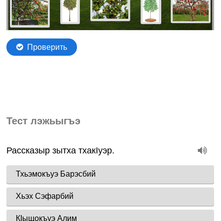
Тест лэжьыгъэ