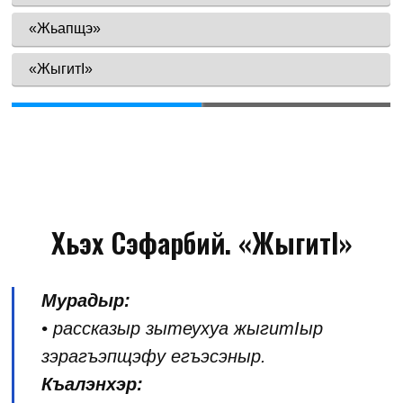
Хьэх Сэфарбий. «ЖыгитI»
Мурадыр:
• рассказыр зытеухуа жыгитIыр
зэрагъэпщэфу егъэсэныр.
Къалэнхэр: