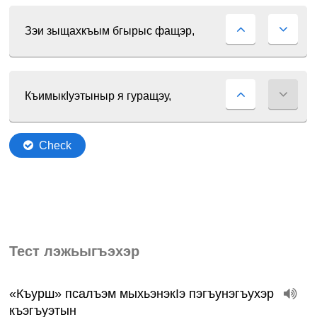
Тест лэжьыгъэхэр