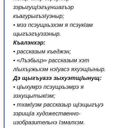
зэрыгущIэгъуншагъэр
къагурыгъэIуэныр;
• мэз псэущхьэхэм я псэукIам
щыгъэгъуэзэныр.
Къалэнхэр:
• рассказым къеджэн;
• «Лъэбыцэ» рассказым хэт
лIыхъужьхэм нэIуасэ яхуэщIыныр.
Дэ щыгъуазэ зыхуэтщIынущ:
• цIыхумрэ псэущхьэмрэ я
зэхущытыкIэм;
• тхакIуэм рассказыр щIэщыгъуэ
зэрищIа художественно-
изобразительнэ Iэмалхэм.