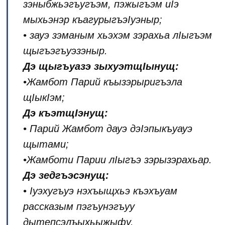
зэныбжьэгъугъэм, пэжыгъэм иIэ
мыхьэнэр къагурыгъэIуэныр;
• зауэ зэманым хьэхэм зэрахьа лIыгъэм
щыгъэгъуэзэныр.
Дэ щыгъуазэ зыхуэтщIынущ:
•Жамбот Парий къызэрыригъэла
щIыкIэм;
Дэ къэтщIэнущ:
• Парий Жамбот дауэ дэIэпыкъуауэ
щытами;
•Жамботи Парии лIыгъэ зэрызэрахьар.
Дэ зедгъэсэнущ:
• Iуэхугъуэ нэхъыщхьэ къэхъуам
рассказым пэгъунэгъуу
дытепсэлъыхьыжыфу.