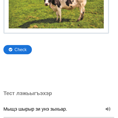
Тест лэжьыгъэхэр