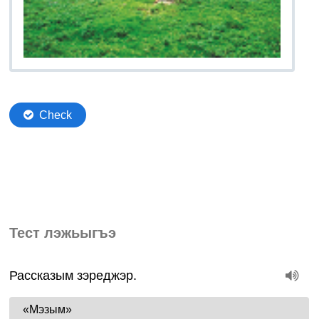
Тест лэжьыгъэ