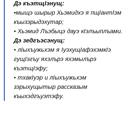
Дэ къэтщIэнущ:
•мыщэ шырыр Хьэмидхэ я пщIантIэм
къызэрыдэхутар;
• Хьэмид Лъэбыцэ дауэ кIэлъыплъами.
Дэ зедгъэсэнущ:
• лIыхъужьхэм я IуэхущIафэхэмкIэ
гущIэгъу яхэлърэ яхэмылърэ
къэтщIэфу;
• тхакIуэр и лIыхъужьхэм
зэрыхущытыр рассказым
къыхэдгъуэтэфу.