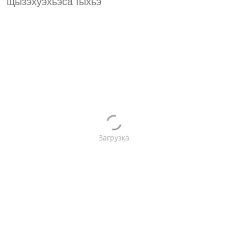
щызэхуэхьэса Iыхьэ
Загрузка