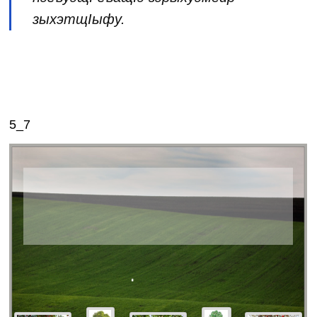
зыхэтщIыфу.