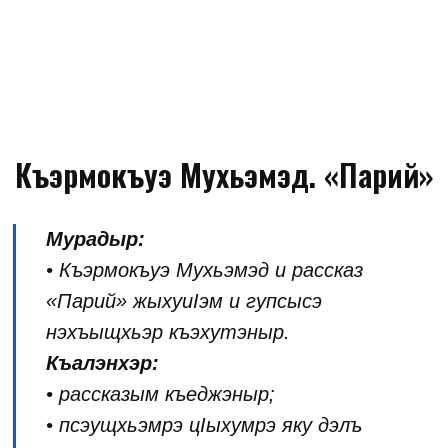
Къэрмокъуэ Мухьэмэд. «Парий»
Мурадыр:
• Къэрмокъуэ Мухьэмэд и рассказ
«Парий» жыхуиIэм и гупсысэ
нэхъыщхьэр къэхутэныр.
Къалэнхэр:
• рассказым къеджэныр;
• псэущхьэмрэ цIыхумрэ яку дэлъ