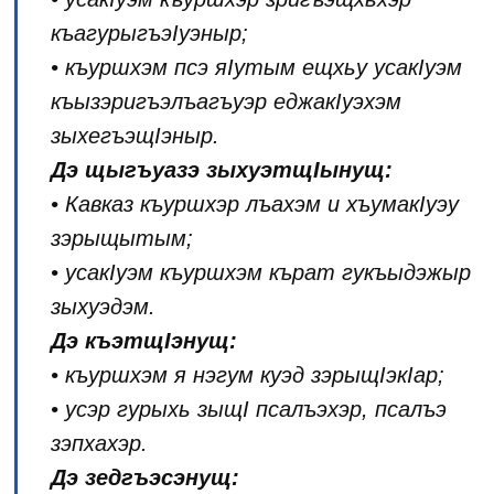
къагурыгъэIуэныр;
• къуршхэм псэ яIутым ещхьу усакIуэм
къызэригъэлъагъуэр еджакIуэхэм
зыхегъэщIэныр.
Дэ щыгъуазэ зыхуэтщIынущ:
• Кавказ къуршхэр лъахэм и хъумакIуэу
зэрыщытым;
• усакIуэм къуршхэм кърат гукъыдэжыр
зыхуэдэм.
Дэ къэтщIэнущ:
• къуршхэм я нэгум куэд зэрыщIэкIар;
• усэр гурыхь зыщI псалъэхэр, псалъэ
зэпхахэр.
Дэ зедгъэсэнущ: