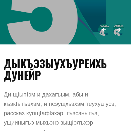
ДЫКЪЭЗЫУХЪУРЕИХЬ
ДУНЕЙР
Ди щIыпIэм и дахагъым, абы и
къэкIыгъэхэм, и псэущхьэхэм теухуа усэ,
рассказ купщIафIэхэр, гъэсэныгъэ,
ущииныгъэ мыхьэнэ зыщIэлъхэр