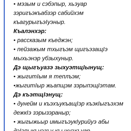
• мэзым и сэбэпыр, хьэуар
зэригъэкъабзэр сабийхэм
къагурыгъэIуэныр.
Къалэнхэр:
• рассказым къеджэн;
• пейзажым тхыгъэм щигъэзащIэ
мыхьэнэр убзыхуныр.
Дэ щыгъуазэ зыхуэтщIынущ:
• жыгитIым я теплъэм;
•жыгитIыр жьапщэм зэрыпэщIэтам.
Дэ къэтщIэнущ:
• дунейм и къэхъукъащIэр къэкIыгъэхэм
дежкIэ зэрызэраныр;
• жыгыжьыр имыгъэукIурийуэ абы
дэIэпыкъуэгъу къыхуэхъуар.