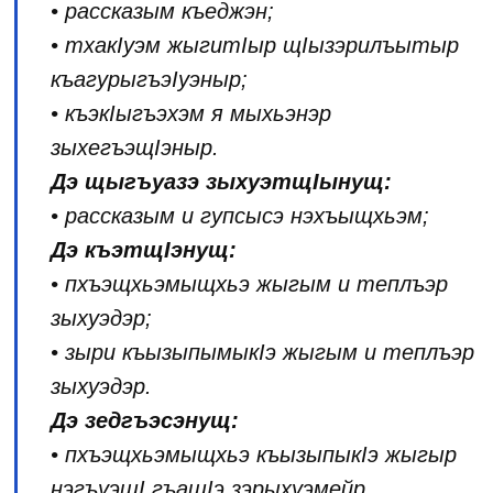
• рассказым къеджэн;
• тхакIуэм жыгитIыр щIызэрилъытыр
къагурыгъэIуэныр;
• къэкIыгъэхэм я мыхьэнэр
зыхегъэщIэныр.
Дэ щыгъуазэ зыхуэтщIынущ:
• рассказым и гупсысэ нэхъыщхьэм;
Дэ къэтщIэнущ:
• пхъэщхьэмыщхьэ жыгым и теплъэр
зыхуэдэр;
• зыри къызыпымыкIэ жыгым и теплъэр
зыхуэдэр.
Дэ зедгъэсэнущ:
• пхъэщхьэмыщхьэ къызыпыкIэ жыгыр
нэгъуэщI гъащIэ зэрыхуэмейр