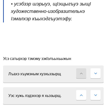
• усэбзэр шэрыуэ, щIэщыгъуэ зыщI
художественно-изобразительнэ
Iэмалхэр къыхэдгъуэтэфу.