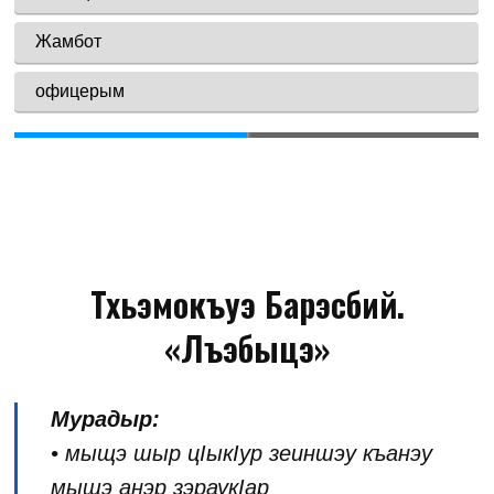
Тхьэмокъуэ Барэсбий.
«Лъэбыцэ»
Мурадыр:
• мыщэ шыр цIыкIур зеиншэу къанэу
мыщэ анэр зэраукIар