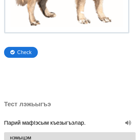
Тест лэжьыгъэ