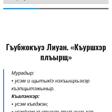
Гъубжокъуэ Лиуан. «Къуршхэр
плъырщ»
Мурадыр:
• усэм и щытыкIэ нэхъыщхьэхэр
къэпщытэжыныр.
Къалэнхэр:
• усэм къеджэн;
• усакIуэм къуршхэр зригъэщхьхэр