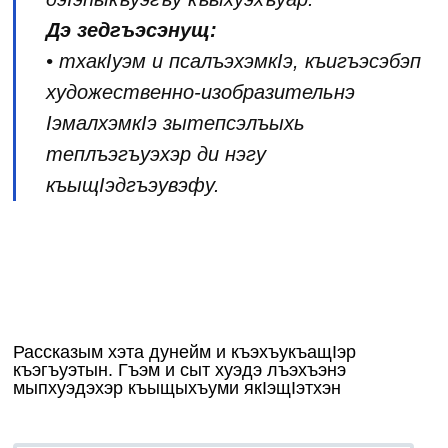
Дэ зедгъэсэнущ:
• тхакIуэм и псалъэхэмкIэ, къигъэсэбэп
художественно-изобразительнэ
IэмалхэмкIэ зытепсэлъыхь
теплъэгъуэхэр ди нэгу
къыщIэдгъэувэфу.